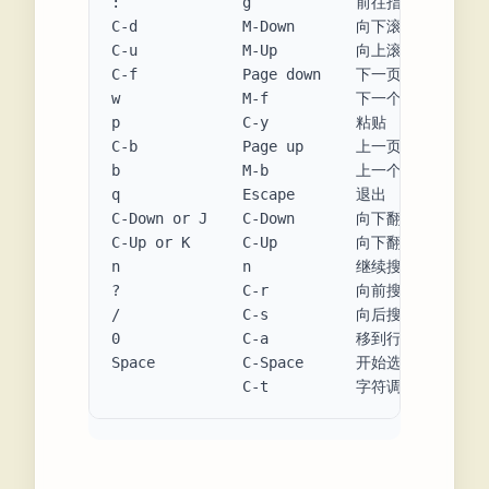
:              g            前往指定行

C-d            M-Down       向下滚动半屏

C-u            M-Up         向上滚动半屏

C-f            Page down    下一页

w              M-f          下一个词

p              C-y          粘贴

C-b            Page up      上一页

b              M-b          上一个词

q              Escape       退出

C-Down or J    C-Down       向下翻

C-Up or K      C-Up         向下翻

n              n            继续搜索

?              C-r          向前搜索

/              C-s          向后搜索

0              C-a          移到行首

Space          C-Space      开始选中
