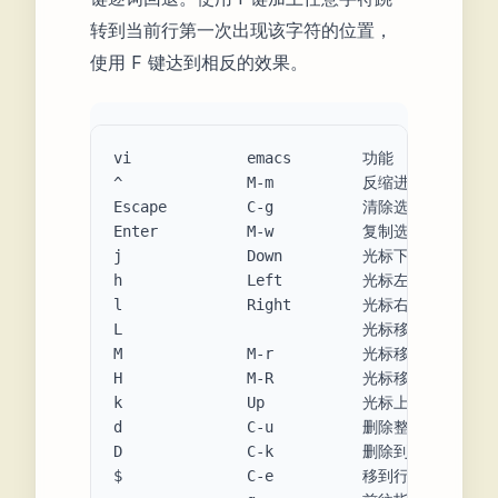
转到当前行第一次出现该字符的位置，
使用 F 键达到相反的效果。
vi             emacs        功能

^              M-m          反缩进

Escape         C-g          清除选定内容

Enter          M-w          复制选定内容

j              Down         光标下移

h              Left         光标左移

l              Right        光标右移

L                           光标移到尾行

M              M-r          光标移到中间行

H              M-R          光标移到首行

k              Up           光标上移

d              C-u          删除整行

D              C-k          删除到行末

$              C-e          移到行尾
