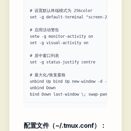
# 设置默认终端模式为 256color

set -g default-terminal "screen-256color"

# 启用活动警告

setw -g monitor-activity on

set -g visual-activity on

# 居中窗口列表

set -g status-justify centre

# 最大化/恢复窗格

unbind Up bind Up new-window -d -n tmp \; s
unbind Down

配置文件（~/.tmux.conf）：