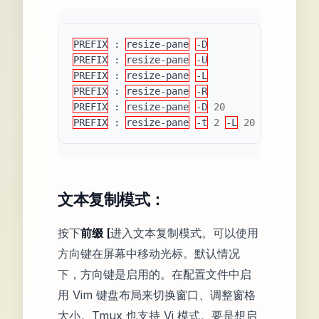
PREFIX
:
resize-pane
-D
当前窗格向
PREFIX
:
resize-pane
-U
当前窗格向
PREFIX
:
resize-pane
-L
当前窗格向
PREFIX
:
resize-pane
-R
当前窗格向
PREFIX
:
resize-pane
-D
20
当前窗格向
PREFIX
:
resize-pane
-t
2
-L
20
编号为
2
文本复制模式：
按下
前缀 [
进入文本复制模式。可以使用
方向键在屏幕中移动光标。默认情况
下，方向键是启用的。在配置文件中启
用 Vim 键盘布局来切换窗口、调整窗格
大小。Tmux 也支持 Vi 模式。要是想启