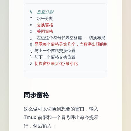
%  垂直分割
"
水平分割
o
交换窗格
x
关闭窗格
⍽
左边这个符号代表空格键
-
切换布局
q
显示每个窗格是第几个，当数字出现的时候按数字几
{
与上一个窗格交换位置
}
与下一个窗格交换位置
z
切换窗格最大化/最小化
同步窗格
这么做可以切换到想要的窗口，输入
Tmux 前缀和一个冒号呼出命令提示
行，然后输入：