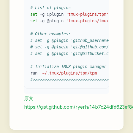
# List of plugins
set
 -g @plugin 
'tmux-plugins/tpm'
set
 -g @plugin 
'tmux-plugins/tmux-sensible'
# Other examples:
# set -g @plugin 'github_username/plugin_na
# set -g @plugin '
git@github.com
/user/plugi
# set -g @plugin '
git@bitbucket.com
/user/pl
# Initialize TMUX plugin manager (keep this
run 
'~/.tmux/plugins/tpm/tpm'
#>>>>>>>>>>>>>>>>>>>>>>>>>>>>>>>>>>>>>>>>>>
原文
https://gist.github.com/ryerh/14b7c24dfd623ef