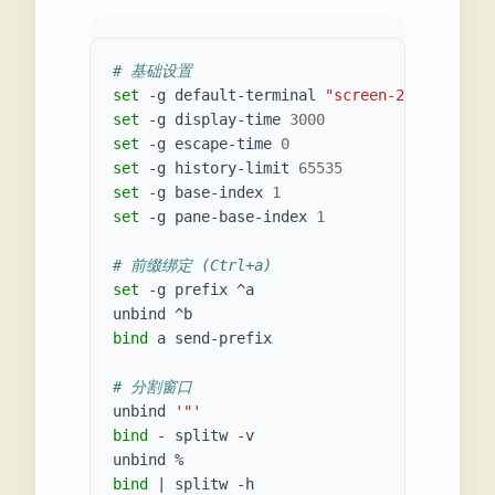
# 基础设置
set
 -g default-terminal 
"screen-256color"
set
 -g display-time 
3000
set
 -g escape-time 
0
set
 -g history-limit 
65535
set
 -g base-index 
1
set
 -g pane-base-index 
1
# 前缀绑定 (Ctrl+a)
set
 -g prefix ^a

bind
 a send-prefix

# 分割窗口
unbind 
'"'
bind
 - splitw -v

bind
|
 splitw -h
