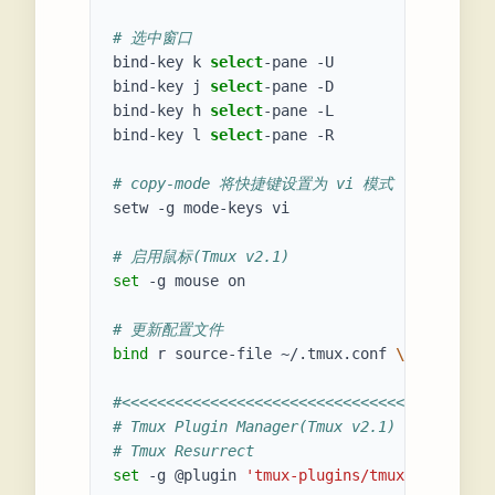
# 选中窗口
bind-key k 
select
-pane -U

bind-key j 
select
-pane -D

bind-key h 
select
-pane -L

bind-key l 
select
-pane -R

# copy-mode 将快捷键设置为 vi 模式
setw -g mode-keys vi

# 启用鼠标(Tmux v2.1)
set
 -g mouse on

# 更新配置文件
bind
 r source-file ~/.tmux.conf 
\;
 display 
#<<<<<<<<<<<<<<<<<<<<<<<<<<<<<<<<<<<<<<<<<<
# Tmux Plugin Manager(Tmux v2.1)
# Tmux Resurrect
set
 -g @plugin 
'tmux-plugins/tmux-resurrect