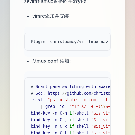
现vim和tmux窗格的平滑切换
vimrc添加并安装
/.tmux.conf 添加:
# 
Smart
pane
switching
with
awareness
of
Vi
# 
See
: 
https
:
//
github
.
com
/
christoomey
/
vim
-
t
is_vim
=
"
ps -o state= -o comm= -t '#{pane_tt
|
grep
-
iqE
'
^[^TXZ ]+ +(
\\
S+
\\
/)?g?(vi
bind
-
key
-
n
C
-
h
if
-
shell
"
$is_vim
"
"
send-ke
bind
-
key
-
n
C
-
j
if
-
shell
"
$is_vim
"
"
send-ke
bind
-
key
-
n
C
-
k
if
-
shell
"
$is_vim
"
"
send-ke
bind
-
key
-
n
C
-
l
if
-
shell
"
$is_vim
"
"
send-ke