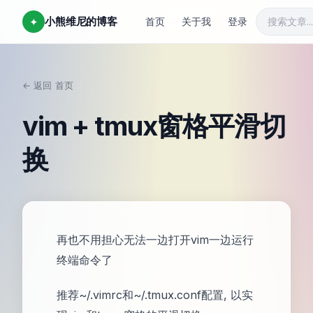
小熊维尼的博客
✦
首页
关于我
登录
← 返回
首页
/
vim + tmux窗格平滑切
换
再也不用担心无法一边打开vim一边运行
终端命令了
推荐~/.vimrc和~/.tmux.conf配置, 以实