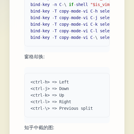
bind
-
key
-
n
C
-
\ 
if
-
shell
"
$is_vim
"
"
send-ke
bind
-
key
-
T
copy
-
mode
-
vi
C
-
h
select
-
pane
-
L
bind
-
key
-
T
copy
-
mode
-
vi
C
-
j
select
-
pane
-
D
bind
-
key
-
T
copy
-
mode
-
vi
C
-
k
select
-
pane
-
U
bind
-
key
-
T
copy
-
mode
-
vi
C
-
l
select
-
pane
-
R
bind
-
key
-
T
copy
-
mode
-
vi
C
-
\ 
select
-
pane
-
l
窗格却换:
<ctrl-h> => Left

<ctrl-j> => Down

<ctrl-k> => Up

<ctrl-l> => Right

知乎中截的图: