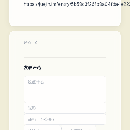
https://juejin.im/entry/5b59c3f26fb9a04fda4e22
评论 · 0
发表评论