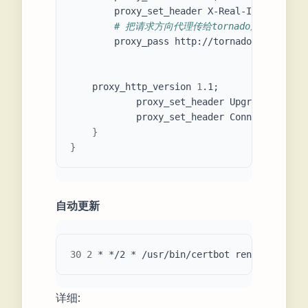
        proxy_set_header X-Real-IP 
$remote_
# 把请求方向代理传给tornado服务器，负
        proxy_pass http://tornadoes
;
    proxy_http_version 
1
.1
;
            proxy_set_header Upgrade 
$http_
            proxy_set_header Connection 
"up
}
}
自动更新
30
2
 * */2 * /usr/bin/certbot renew --quiet
详细: