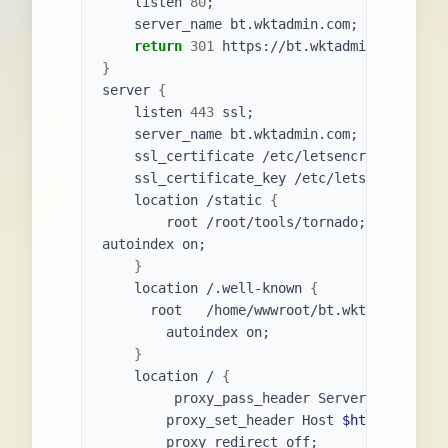
    listen 
80
;
    server_name bt.wktadmin.com
;
return
301
 https://bt.wktadmin.com
$requ
}
server 
{
    listen 
443
 ssl
;
    server_name bt.wktadmin.com
;
    ssl_certificate /etc/letsencrypt/live/b
    ssl_certificate_key /etc/letsencrypt/li
    location /static 
{
        root /root/tools/tornado
;
autoindex on
;
}
    location /.well-known 
{
      root   /home/wwwroot/bt.wktadmin.com
;
        autoindex on
;
}
    location / 
{
         proxy_pass_header Server
;
        proxy_set_header Host 
$http_host
;
        proxy_redirect off
;