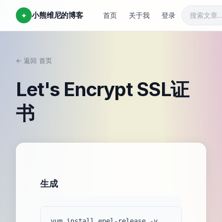
小熊维尼的博客
✦
首页
关于我
登录
← 返回
首页
/
Let's Encrypt SSL证
书
生成
yum install epel-release -y
