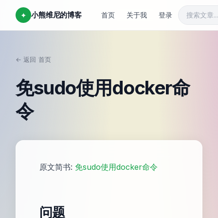
小熊维尼的博客
✦
首页
关于我
登录
← 返回
首页
/
免sudo使用docker命
令
原文简书:
免sudo使用docker命令
问题