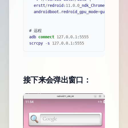
erstt
/
redroid
:
11
.
0
.
0
_ndk_ChromeOS
 \

androidboot
.
redroid_gpu_mode
=
guest
adb
connect
127
.
0
.
0
.
1
:
5555
scrcpy
-
s
127
.
0
.
0
.
1
:
5555
接下来会弹出窗口：