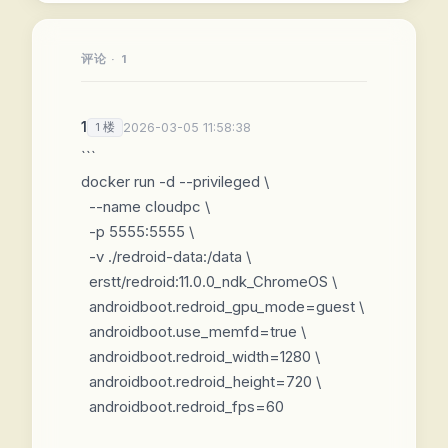
评论 · 1
1
1 楼
2026-03-05 11:58:38
```

docker run -d --privileged \                                                                                                  

  --name cloudpc \

  -p 5555:5555 \

  -v ./redroid-data:/data \

  erstt/redroid:11.0.0_ndk_ChromeOS \

  androidboot.redroid_gpu_mode=guest \

  androidboot.use_memfd=true \

  androidboot.redroid_width=1280 \

  androidboot.redroid_height=720 \

  androidboot.redroid_fps=60
