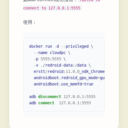
connect to 127.0.0.1:5555
使用：
docker
run
-
d
--
privileged
 \               
--
name
cloudpc
 \                         
-
p
5555
:
5555
 \                           
-
v
 .
/
redroid
-
data
:
/
data
 \                
erstt
/
redroid
:
11
.
0
.
0
_ndk_ChromeOS
 \      
androidboot
.
redroid_gpu_mode
=
guest
 \     
androidboot
.
use_memfd
=
true
adb
disconnect
127
.
0
.
0
.
1
:
5555
adb
connect
127
.
0
.
0
.
1
:
5555