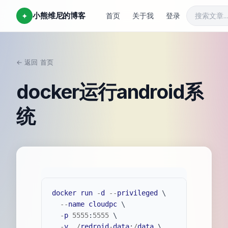
小熊维尼的博客
✦
首页
关于我
登录
← 返回
首页
/
docker运行android系
统
docker
run
-
d
--
privileged
 \

--
name
cloudpc
 \

-
p
5555
:
5555
 \

-
v
 .
/
redroid
-
data
:
/
data
 \
