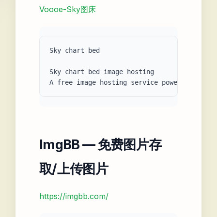
Voooe-Sky图床
Sky chart bed

Sky chart bed image hosting

ImgBB — 免费图片存
取/上传图片
https://imgbb.com/