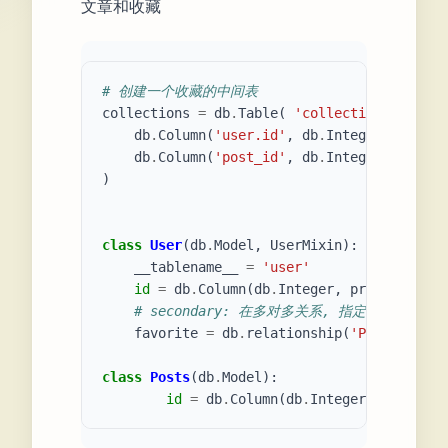
文章和收藏
# 创建一个收藏的中间表
collections
=
db
.
Table
(
'collections'
,
db
.
Column
(
'user.id'
,
db
.
Integer
,
db
.
For
db
.
Column
(
'post_id'
,
db
.
Integer
,
db
.
For
)
class
User
(
db
.
Model
,
UserMixin
):
__tablename__
=
'user'
id
=
db
.
Column
(
db
.
Integer
,
primary_key
=
# secondary: 在多对多关系, 指定关联表的名
favorite
=
db
.
relationship
(
'Posts'
,
sec
class
Posts
(
db
.
Model
):
id
=
db
.
Column
(
db
.
Integer
,
primary_