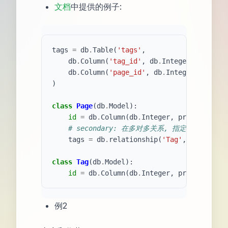
文档
中提供的例子:
tags
=
db
.
Table
(
'tags'
,
db
.
Column
(
'tag_id'
,
db
.
Integer
,
db
.
Fore
db
.
Column
(
'page_id'
,
db
.
Integer
,
db
.
For
)
class
Page
(
db
.
Model
):
id
=
db
.
Column
(
db
.
Integer
,
primary_key
=
# secondary: 在多对多关系, 指定关联表的名
tags
=
db
.
relationship
(
'Tag'
,
secondary
class
Tag
(
db
.
Model
):
id
=
db
.
Column
(
db
.
Integer
,
primary_key
=
例2